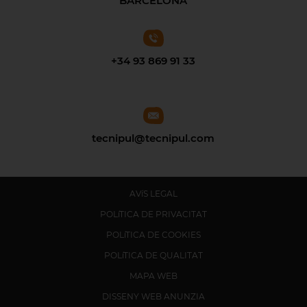
BARCELONA
+34 93 869 91 33
tecnipul@tecnipul.com
AVíS LEGAL
POLíTICA DE PRIVACITAT
POLíTICA DE COOKIES
POLíTICA DE QUALITAT
MAPA WEB
DISSENY WEB ANUNZIA