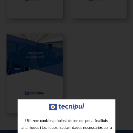
PERFILERIA PRFV
SECTOR TRANSPORT
Utilitzem cookies pròpies i de tercers per a finalitats
analítiques i tècniques, tractant dades necessàries per a