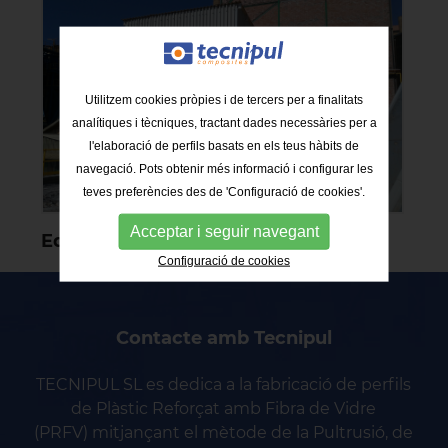
Utilitzem cookies pròpies i de tercers per a finalitats
analítiques i tècniques, tractant dades necessàries per a
l'elaboració de perfils basats en els teus hàbits de
navegació. Pots obtenir més informació i configurar les
teves preferències des de 'Configuració de cookies'.
Acceptar i seguir navegant
Edifici amb estructura de PRFV
Configuració de cookies
Contacte amb Tecnipul
TECNIPUL SL es dedica a la fabricació de perfils
de Plàstic Reforçat amb Fibra de Vidre
(PRFV) mitjançant el mètode de la Pultrusió, de