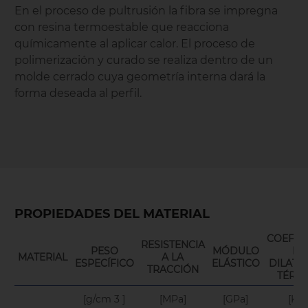
En el proceso de pultrusión la fibra se impregna
con resina termoestable que reacciona
químicamente al aplicar calor. El proceso de
polimerización y curado se realiza dentro de un
molde cerrado cuya geometría interna dará la
forma deseada al perfil.
PROPIEDADES DEL MATERIAL
COEFIC
RESISTENCIA
PESO
MÓDULO
DE
MATERIAL
A LA
ESPECÍFICO
ELÁSTICO
DILATA
TRACCIÓN
TÉRM
[g/cm 3 ]
[MPa]
[GPa]
[K -1