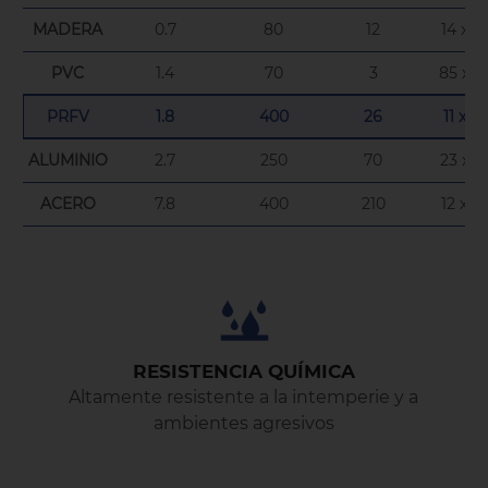
MADERA
0.7
80
12
14 x 10
PVC
1.4
70
3
85 x 1
PRFV
1.8
400
26
11 x 10
ALUMINIO
2.7
250
70
23 x 1
ACERO
7.8
400
210
12 x 10
RESISTENCIA QUÍMICA
Altamente resistente a la intemperie y a
ambientes agresivos