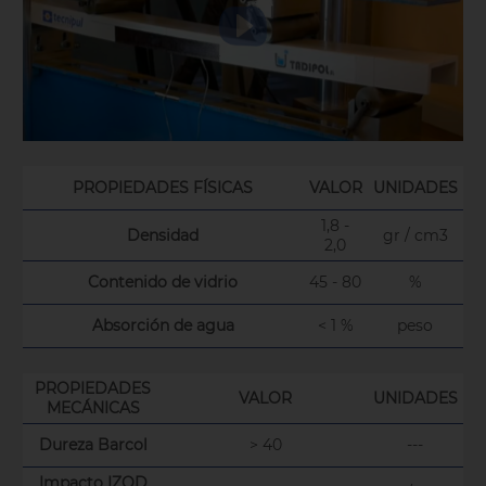
PROPIEDADES FÍSICAS
VALOR
UNIDADES
1,8 -
Densidad
gr / cm3
2,0
Contenido de vidrio
45 - 80
%
Absorción de agua
< 1 %
peso
PROPIEDADES
VALOR
UNIDADES
MECÁNICAS
Dureza Barcol
> 40
---
Impacto IZOD