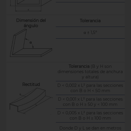
Dimensión del
Tolerancia
ángulo
α ± 1,5º
Tolerancia
(B y H son
dimensiones totales de anchura
y altura)
Rectitud
D < 0,002 x L² para las secciones
con B o H < 50 mm
D < 0,001 x L² para las secciones
con B o H ≥ 50 y < 100 mm
D < 0,005 x L² para las secciones
con B o H ≥ 100 mm
Donde D y L se dan en metros