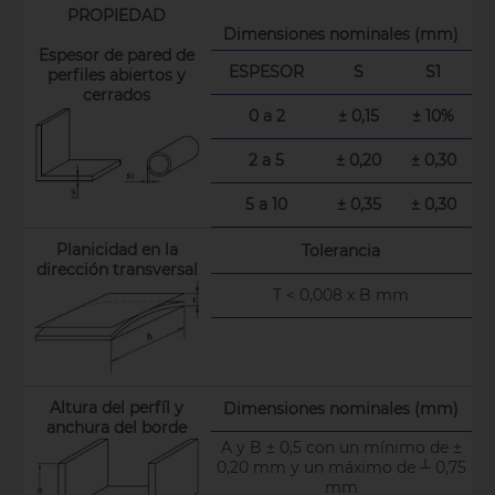
PROPIEDAD
Dimensiones nominales (mm)
Espesor de pared de
ESPESOR
S
S1
perfiles abiertos y
cerrados
0 a 2
± 0,15
± 10%
2 a 5
± 0,20
± 0,30
5 a 10
± 0,35
± 0,30
Planicidad en la
Tolerancia
dirección transversal
T < 0,008 x B mm
Altura del perfíl y
Dimensiones nominales (mm)
anchura del borde
A y B ± 0,5 con un mínimo de ±
0,20 mm y un máximo de ┴ 0,75
mm