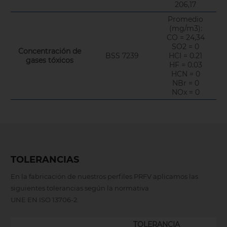
206,17
Promedio
(mg/m3):
CO = 24,34
SO2 = 0
Concentración de
BSS 7239
HCI = 0.21
gases tóxicos
HF = 0.03
HCN = 0
NBr = 0
NOx = 0
TOLERANCIAS
En la fabricación de nuestros perfiles PRFV aplicamos las
siguientes tolerancias según la normativa
UNE EN ISO 13706-2
.
TOLERANCIA