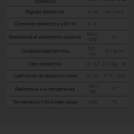
TÉRMICAS
Rigidez dieléctrica
4 - 9
kV / cm3
Constante dieléctrica a 50 Hz
4 - 6
---
1010 /
Resistencia al aislamiento superior
Ω
1013
0.2 -
Conductividad térmica
W / (k·m)
0.6
Calor específico
1,0 - 1,2
kJ / (kg · K)
Coeficiente de dilatación lineal
12 - 17
1/ ºC · 10-6
-100 /
Resistencia a la temperatura
ºC
155
Temperatura crítica bajo carga
>200
ºC