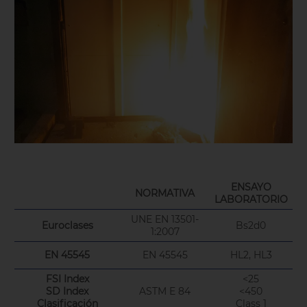
ENSAYO
NORMATIVA
LABORATORIO
UNE EN 13501-
Euroclases
Bs2d0
1:2007
EN 45545
EN 45545
HL2, HL3
FSI Index
<25
SD Index
ASTM E 84
<450
Clasificación
Class 1