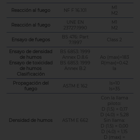
M1
Reacción al fuego
NF F 16.101
M2
UNE EN
M1
Reacción al fuego
23727:1990
M2
BS 476: Part
Ensayo de fuegos
Class 2
7:1997
Ensayo de densidad
BS 6853: 1999
de humos
Annex D.8.6
Ao (max)=183
Ensayo de toxicidad
BS 6853: 1999
R(max)=0.42
de humos
Annex B.2
Ia
Clasificación
Propagación del
ls=10
ASTM E 162
fuego
ls=35
Con la llama
piloto:
D (1.5) = 0,17
D (4.0) = 5,28
Densidad de humos
ASTM E 662
Sin llama:
D (1.5) = 0,00
D (4.0) = 1,15
D (max) =