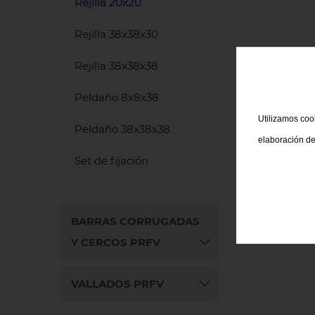
Rejilla 20x20
Rejilla 38x38x30
Rejilla 38x38x38
Peldaño 8x8x38
Utilizamos cook
Peldaño 38x38x38
elaboración de
Set de fijación
BARRAS CORRUGADAS
Y CERCOS PRFV
VALLADOS PRFV