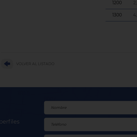
1200
2
1300
4
VOLVER AL LISTADO
perfiles