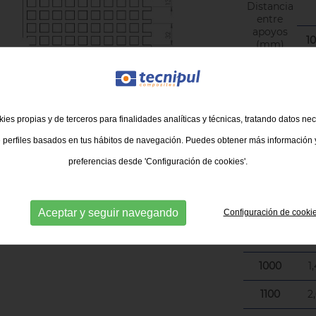
Distancia
entre
apoyos
1
(mm)
300
0
400
0
ies propias y de terceros para finalidades analíticas y técnicas, tratando datos ne
500
0
 perfiles basados en tus hábitos de navegación. Puedes obtener más información y
600
0
preferencias desde 'Configuración de cookies'.
700
0
800
0
Aceptar y seguir navegando
Configuración de cooki
900
0
1000
1
1100
2