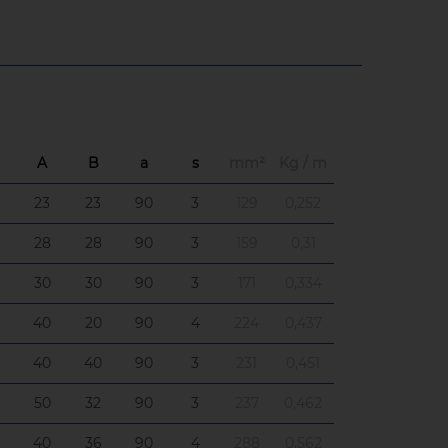
A
B
a
s
mm²
Kg / m
23
23
90
3
129
0,252
28
28
90
3
159
0,31
30
30
90
3
171
0,334
40
20
90
4
224
0,437
40
40
90
3
231
0,451
50
32
90
3
237
0,462
40
36
90
4
288
0,562