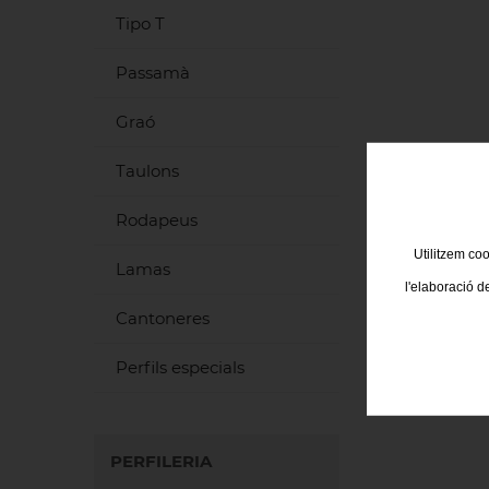
Tipo T
Passamà
Graó
Taulons
Rodapeus
Utilitzem coo
Lamas
l'elaboració d
Cantoneres
Perfils especials
PERFILERIA