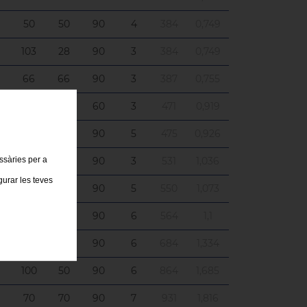
50
50
90
4
384
0,749
103
28
90
3
384
0,749
66
66
90
3
387
0,755
80
80
60
3
471
0,919
65
35
90
5
475
0,926
90
90
90
3
531
1,036
essàries per a
gurar les teves
75
40
90
5
550
1,073
50
50
90
6
564
1,1
60
60
90
6
684
1,334
100
50
90
6
864
1,685
70
70
90
7
931
1,816