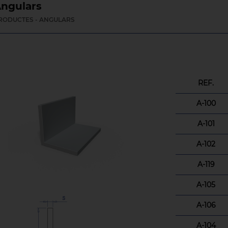
ngulars
RODUCTES - ANGULARS
REF.
A-100
A-101
A-102
A-119
A-105
A-106
A-104