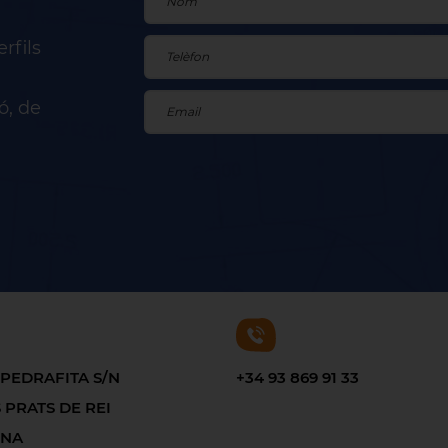
rfils
ó, de
 PEDRAFITA S/N
+34 93 869 91 33
 PRATS DE REI
ONA