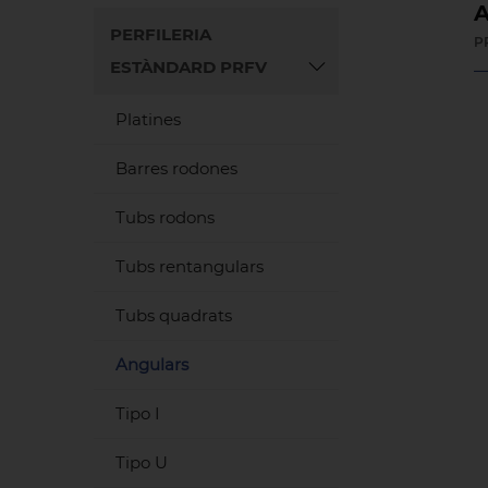
A
PERFILERIA
P
ESTÀNDARD PRFV
Platines
Barres rodones
Tubs rodons
Tubs rentangulars
Tubs quadrats
Angulars
Tipo I
Tipo U