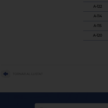
A-122
A-114
A-115
A-120
TORNAR AL LLISTAT