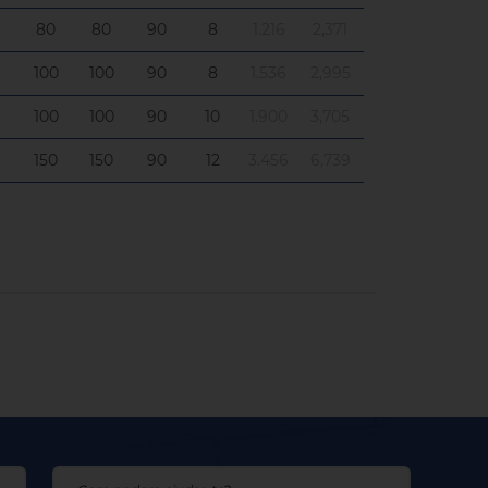
80
80
90
8
1.216
2,371
100
100
90
8
1.536
2,995
100
100
90
10
1.900
3,705
150
150
90
12
3.456
6,739