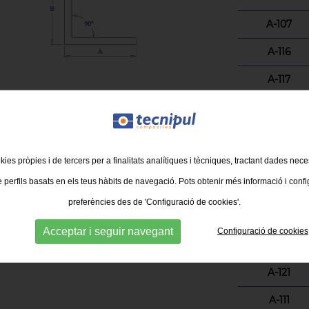
A-107
A-116
A-117
A-118
A-110
A-113
kies pròpies i de tercers per a finalitats analítiques i tècniques, tractant dades nec
e perfils basats en els teus hàbits de navegació. Pots obtenir més informació i confi
A-112
preferències des de 'Configuració de cookies'.
A-108
Acceptar i seguir navegant
Configuració de cookies
A-109
A-121
A-111