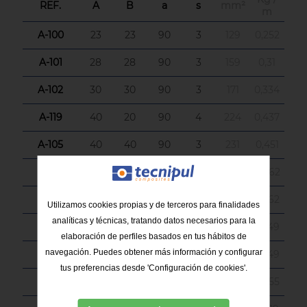
REF.
A
B
a
s
mm²
m
A-100
23
23
90
3
129
0,252
A-101
28
28
90
3
159
0,31
A-102
30
30
90
3
171
0,334
A-119
40
20
90
4
224
0,437
A-105
40
40
90
3
231
0,451
A-106
50
32
90
3
237
0,462
A-104
40
36
90
4
288
0,562
Utilizamos cookies propias y de terceros para finalidades
analíticas y técnicas, tratando datos necesarios para la
A-107
50
50
90
4
384
0,749
elaboración de perfiles basados en tus hábitos de
navegación. Puedes obtener más información y configurar
A-116
103
28
90
3
384
0,749
tus preferencias desde 'Configuración de cookies'.
A-117
66
66
90
3
387
0,755