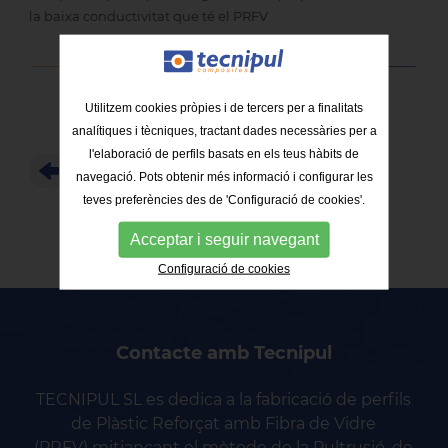
la baixa conductivitat que té el PRFV
Utilitzem cookies pròpies i de tercers per a finalitats
analítiques i tècniques, tractant dades necessàries per a
l'elaboració de perfils basats en els teus hàbits de
TORNAR AL LLISTAT
navegació. Pots obtenir més informació i configurar les
teves preferències des de 'Configuració de cookies'.
Acceptar i seguir navegant
Configuració de cookies
Contacte amb Tecnipul
TECNIPUL SL es dedica a la fabricació de perfils
de Plàstic Reforçat amb Fibra de Vidre
(PRFV) mitjançant el mètode de la Pultrusió, de