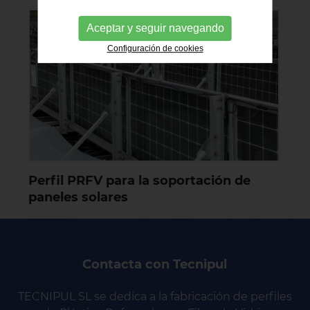
Aceptar y seguir navegando
Configuración de cookies
Perfil PRFV para la soportación de
paneles solares
Contacta con Tecnipul
TECNIPUL SL se dedica a la fabricación de perfiles